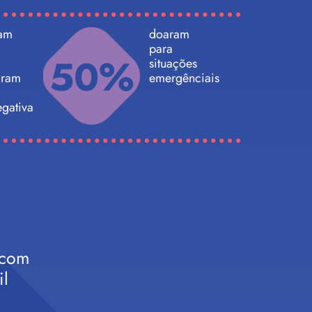
ram
doaram
para
50%
situações
iram
emergênciais
egativa
 com
il