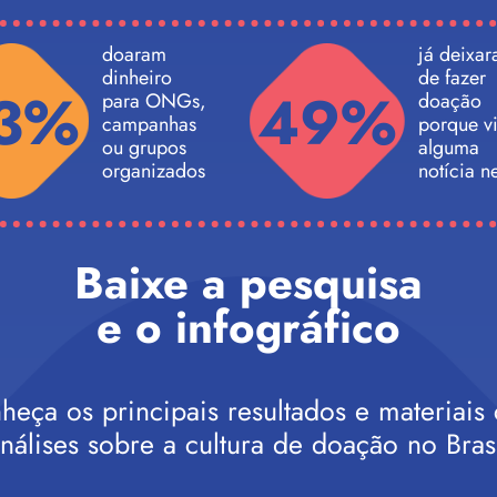
doaram
já deixa
dinheiro
de fazer
3%
49%
para ONGs,
doação
campanhas
porque v
ou grupos
alguma
organizados
notícia n
Baixe a pesquisa
e o infográfico
heça os principais resultados e materiais
nálises sobre a cultura de doação no Bras