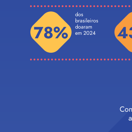
dos
brasileiros
78%
4
doaram
em 2024
Con
a