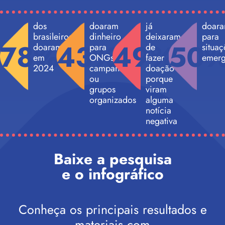
dos
doaram
já
doar
brasileiros
dinheiro
deixaram
para
78%
43%
49%
50
doaram
para
de
situaç
em
ONGs,
fazer
emerg
2024
campanhas
doação
ou
porque
grupos
viram
organizados
alguma
notícia
negativa
Baixe a pesquisa
e o infográfico
Conheça os principais resultados e
materiais com